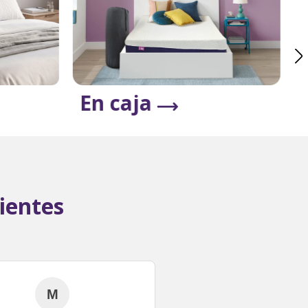
En caja
ientes
M