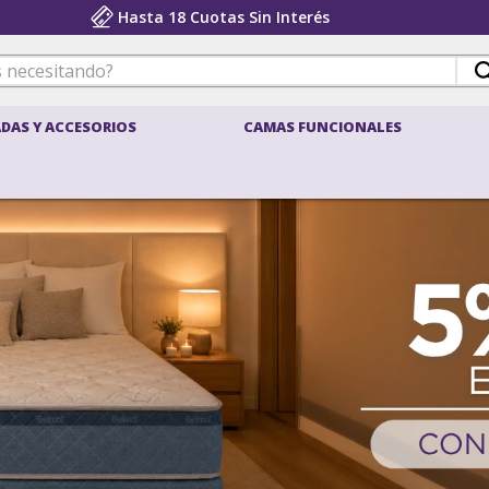
Hasta 18 Cuotas Sin Interés
 necesitando?
DAS Y ACCESORIOS
CAMAS FUNCIONALES
ÉRMINOS MÁS BUSCADOS
belspring 3
density
pocket
belspring
sillones
colchon 1 plaza
almohada
density 2