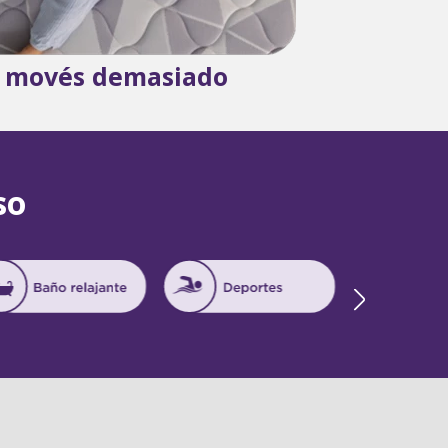
 movés demasiado
so