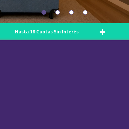
colchon
0
.
almohadas
+
Hasta 18 Cuotas Sin Interés