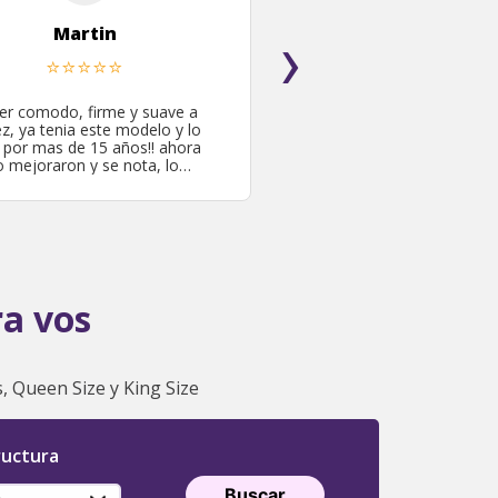
›
Martin
⭐
⭐
⭐
⭐
⭐
er comodo, firme y suave a
ez, ya tenia este modelo y lo
 por mas de 15 años!! ahora
o mejoraron y se nota, lo
omiendo por la calidad y el
precio!.
ra vos
s, Queen Size y King Size
ructura