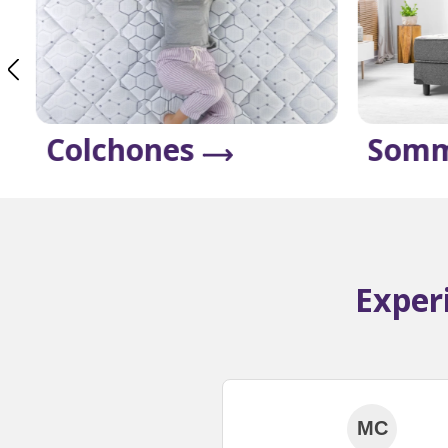
Colchones
Somm
Exper
MC