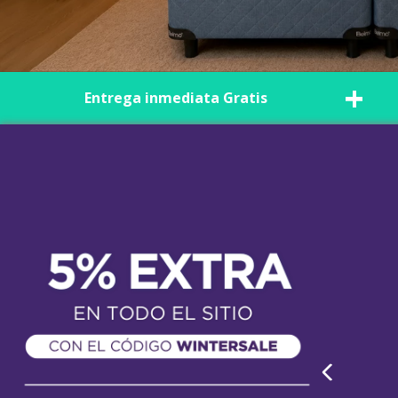
9
.
1
+
Entrega inmediata Gratis