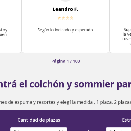
Leandro F.
⭐
⭐
⭐
⭐
Sup
stoy
Según lo indicado y esperado.
la v
ien.
tuve
l
rec
Página
1
/
103
trá el colchón y sommier pa
es de espuma y resortes y elegí la medida , 1 plaza, 2 plaza
Cantidad de plazas
Est