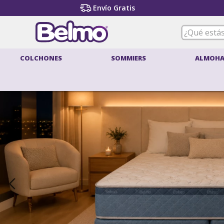
Envío Gratis
¿Qué estás
COLCHONES
SOMMIERS
ALMOHA
T
1
.
2
.
3
.
4
.
5
.
6
.
7
.
8
.