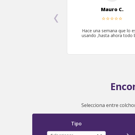
‹
Mauro C.
⭐
⭐
⭐
⭐
⭐
Hace una semana que lo e
usando ,hasta ahora todo b
Encon
Selecciona entre colchon
Tipo