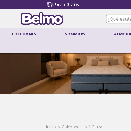
Envío Gratis
¿Qué estás
COLCHONES
SOMMIERS
ALMOHA
T
1
.
2
.
3
.
4
.
5
.
6
.
7
.
Colchones
1 Plaza
8
.