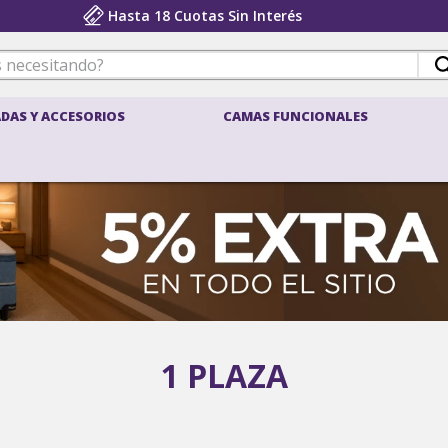
Hasta 18 Cuotas Sin Interés
 necesitando?
DAS Y ACCESORIOS
CAMAS FUNCIONALES
ÉRMINOS MÁS BUSCADOS
belspring 3
density
pocket
belspring
sillones
1 PLAZA
colchon 1 plaza
almohada
density 2