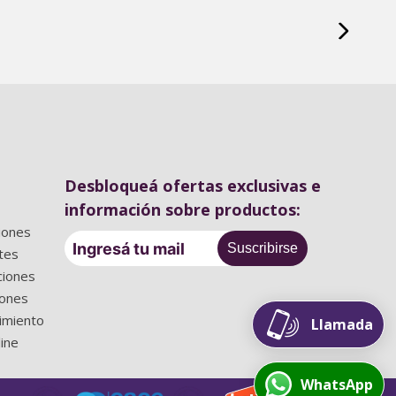
Desbloqueá ofertas exclusivas e
información sobre productos:
iones
Suscribirse
tes
ciones
iones
imiento
Llamada
line
WhatsApp