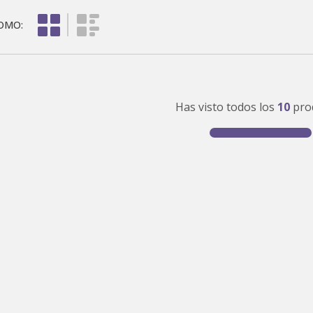
colchon
0
.
almohadas
Has visto todos los
10
pro