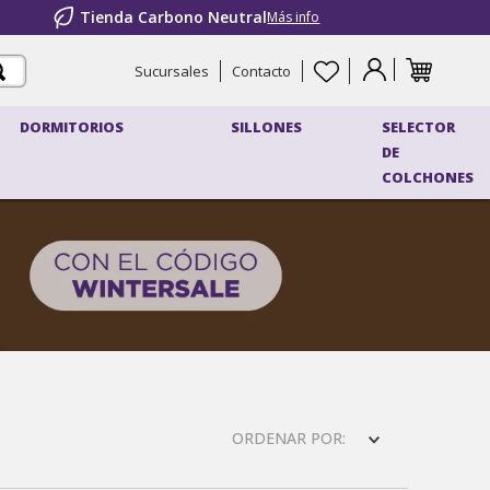
Tienda Carbono Neutral
Más info
Sucursales
Contacto
DORMITORIOS
SILLONES
SELECTOR
DE
COLCHONES
ORDENAR POR