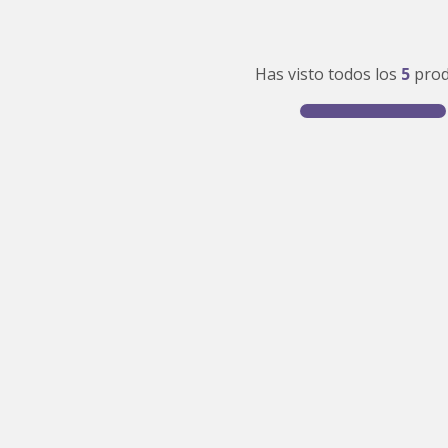
density 2
0
.
colchon
Has visto todos los
5
prod