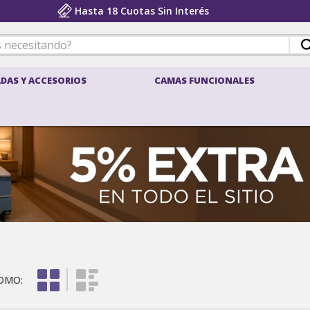
Hasta 18 Cuotas Sin Interés
 necesitando?
DAS Y ACCESORIOS
CAMAS FUNCIONALES
ÉRMINOS MÁS BUSCADOS
belspring 3
density
pocket
belspring
sillones
colchon 1 plaza
almohada
almohadas