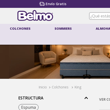
Envío Gratis
¿Qué estás
COLCHONES
SOMMIERS
ALMOHA
T
1
.
2
.
3
.
4
.
5
.
Colchones
King
6
.
ESTRUCTURA
7
.
8
.
Espuma