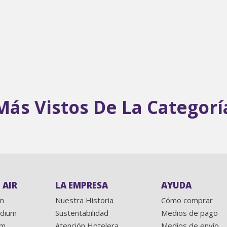
Más Vistos De La Categorí
 AIR
LA EMPRESA
AYUDA
rm
Nuestra Historia
Cómo comprar
edium
Sustentabilidad
Medios de pago
um
Atención Hotelera
Medios de envío