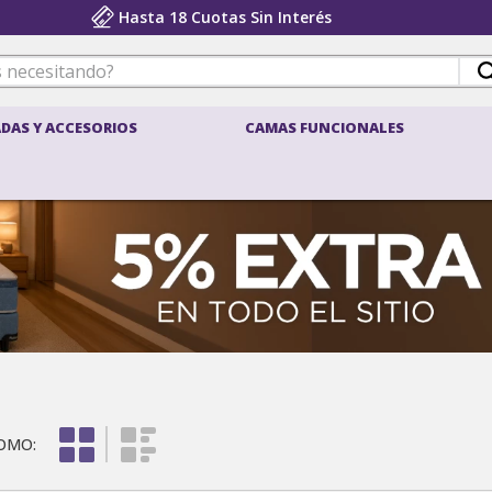
Hasta 18 Cuotas Sin Interés
 necesitando?
DAS Y ACCESORIOS
CAMAS FUNCIONALES
ÉRMINOS MÁS BUSCADOS
belspring 3
density
pocket
belspring
sillones
colchon 1 plaza
almohada
almohadas