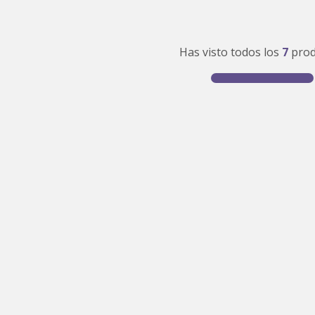
density 2
0
.
colchon
Has visto todos los
7
prod