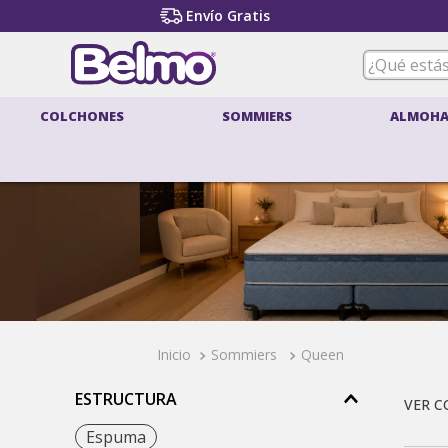
Envío Gratis
¿Qué estás
COLCHONES
SOMMIERS
ALMOHA
T
1
.
2
.
3
.
4
.
5
.
Sommiers
Queen
6
.
ESTRUCTURA
7
.
8
.
Espuma