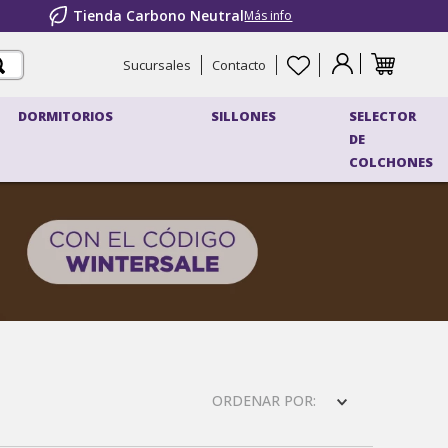
Tienda Carbono Neutral
Más info
Sucursales
Contacto
DORMITORIOS
SILLONES
SELECTOR
DE
COLCHONES
ORDENAR POR